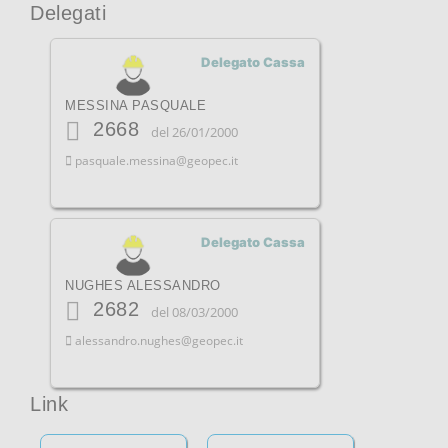
Delegati
NEWS
SEGRETERIA
Delegato Cassa
AREA RISERVATA
MESSINA PASQUALE
2668
del 26/01/2000
pasquale.messina@geopec.it
Delegato Cassa
NUGHES ALESSANDRO
2682
del 08/03/2000
alessandro.nughes@geopec.it
Link