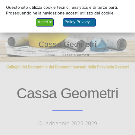
Questo sito utilizza cookie tecnici, analytics e di terze parti.
Proseguendo nella navigazione accetti utilizzo dei cookie.
Accetto
Policy Privacy
Cassa Geometri
Home
Cassa Geometri
COLLEGIO
ALBO
SERVIZI
Cassa Geometri
PRATICANTI
MODULISTICA
FORMAZIONE
Quadriennio 2025-2029
AMMINISTRAZIONE TRASPARENTE