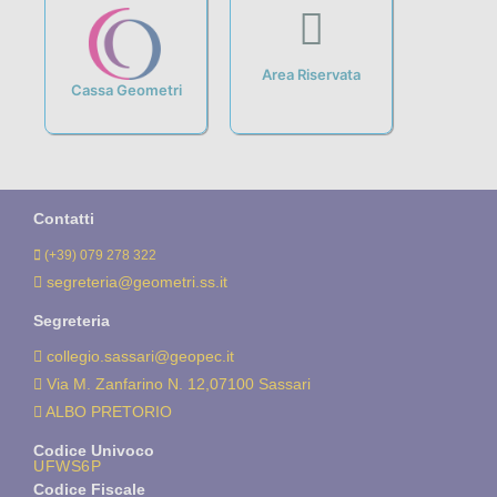
Area Riservata
Cassa Geometri
Contatti
(+39) 079 278 322
segreteria@geometri.ss.it
Segreteria
collegio.sassari@geopec.it
Via M. Zanfarino N. 12,07100 Sassari
ALBO PRETORIO
Codice Univoco
UFWS6P
Codice Fiscale