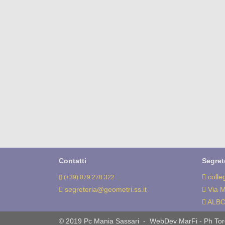
Contatti
Segret
colle
(+39) 079 278 322
segreteria@geometri.ss.it
Via M
ALBO
© 2019 Pc Mania Sassari - WebDev MarFi - Ph Tor