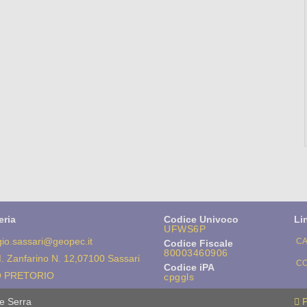
eria
Codice Univoco
Li
UFWS6P
gio.sassari@geopec.it
CA
Codice Fiscale
80003460906
. Zanfarino N. 12,07100 Sassari
CO
Codice iPA
 PRETORIO
cpggls
e Serra
P